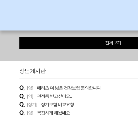
전체보기
상담게시판
[암]
메리츠 더 넓은 건강보험 문의합니다.
[암]
견적좀 받고싶어요..
[정기]
정기보험 비교요청
[암]
복잡하게 해놨네요..