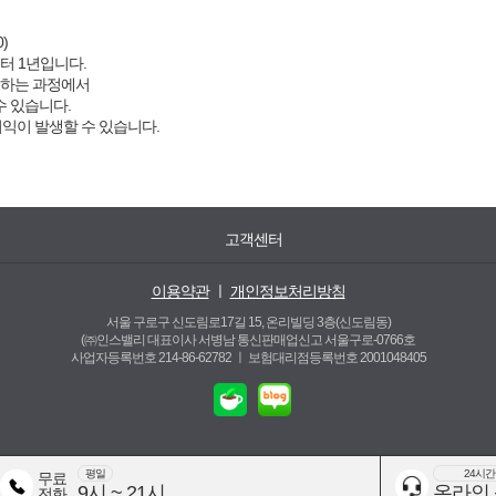
)
터 1년입니다.
결하는 과정에서
수 있습니다.
이익이 발생할 수 있습니다.
고객센터
이용약관
ㅣ
개인정보처리방침
서울 구로구 신도림로17길 15, 온리빌딩 3층(신도림동)
(㈜인스밸리 대표이사 서병남 통신판매업신고 서울구로-0766호
사업자등록번호 214-86-62782 ㅣ
보험대리점등록번호 2001048405
평일
24시간
무료
9시 ~ 21시
온라인
전화