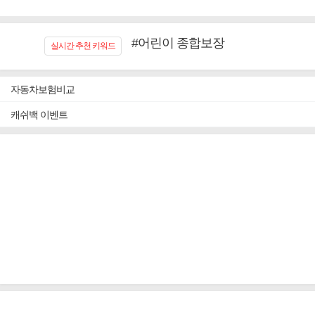
#어린이 종합보장
#임플란트, 치아치료보장
실시간 추천 키워드
#노후대비 연금재테크!
#우리집 화재, 도난대비
자동차보험비교
#추천골프보험
캐쉬백 이벤트
#바뀌기전에 4세대 가입
#무해지 건강보험
#교통사고대비 운전자보험