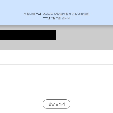
보험나이
**세
고객님의 상령일(보험료 인상 예정일)은
****년 **월 **일
입니다.
상담 글쓰기