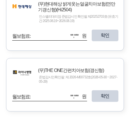
(무)현대해상 밝게웃는얼굴치아보험(연만
기갱신형)(Hi2504)
인스밸리대리점 준법감시인 확인필 제20252703호 (유효기
간 2025.06.19~2026.06.19)
확인
**,*** 원
월보험료:
(무)THE ONE간편치아보험(갱신형)
준법감시인확인필 : 제 2026-M00732호(2026-05-30 ~ 2027-
05-29)
확인
**,*** 원
월보험료: