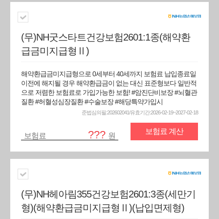
(무)NH굿스타트건강보험2601:1종(해약환
급금미지급형Ⅱ)
해약환급금미지급형으로 0세부터 40세까지 보험료 납입종료일
이전에 해지될 경우 해약환급금이 없는 대신 표준형보다 일반적
으로 저렴한 보험료로 가입가능한 보험! #암진단비보장 #뇌혈관
질환 #허혈성심장질환 #수술보장 #해당특약가입시
준법심의필:202602041/유효기간:2026-02-19~2027-02-18
보험료 계산
???
보험료
원
(무)NH헤아림355건강보험2601:3종(세만기
형)(해약환급금미지급형Ⅱ)(납입면제형)