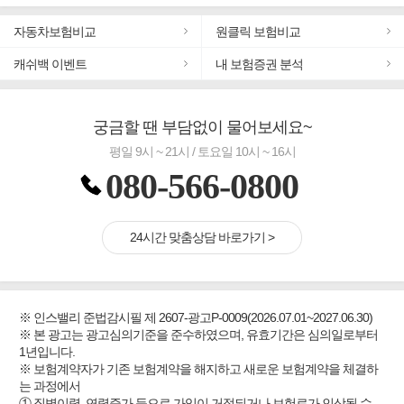
#노후대비 연금재테크!
#우리집 화재, 도난대비
자동차보험비교
원클릭 보험비교
#추천골프보험
캐쉬백 이벤트
내 보험증권 분석
#바뀌기전에 4세대 가입
#무해지 건강보험
#교통사고대비 운전자보험
궁금할 땐 부담없이 물어보세요~
평일 9시 ~ 21시 / 토요일 10시 ~ 16시
080-566-0800
24시간 맞춤상담 바로가기 >
※ 인스밸리 준법감시필 제 2607-광고P-0009(2026.07.01~2027.06.30)
※ 본 광고는 광고심의기준을 준수하였으며, 유효기간은 심의일로부터
1년입니다.
※ 보험계약자가 기존 보험계약을 해지하고 새로운 보험계약을 체결하
는 과정에서
① 질병이력, 연령증가 등으로 가입이 거절되거나 보험료가 인상될 수