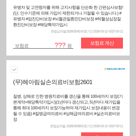
유병자 및 고연령자를 위해 고지사항을 단순화 한 간편심사보험!
(단, 인수기준에 의해 가입이 제한되거나 거절될 수 있습니다.) #
유병자 #암진단비보장 #뇌혈관질환진단비보장 #허혈성심장질
환진단비보장 #해당특약가입시
준법심의필:202603041/유효기간:2026-03-12~2027-03-11
보험료 계산
???
보험료
원
(무)헤아림실손의료비보험2601
질병, 상해로 인한 병원치료비를 갱신을 통해 100세까지 보장(기
본계약+해당특약가입시)(1년마다 갱신되고, 5년마다 재가입을
통해 최대 100세까지 보장가능하며 재가입시 보장내용이 변경
될 수 있음) #질병급여의료비 #상해급여의료비 #실손의료비보
장
준법심의필: 202603038/유효기간:2026-03-12~2027-03-11