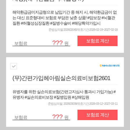
해약환급금미지급형으로 납입기간 중 해지 시, 해약환급금이 없
는 대신 표준형대비 보험료 부담은 낮춘 상품! #암보장 #뇌혈관
질환 #허혈성심장질환 #질병수술비 #해당특약가입시
준법심의필:202602040/유효기간:2026-02-19~2027-02-18
보험료 계산
???
보험료
원
(무)간편가입헤아림실손의료비보험2601
유병자를 위한 실손의료보험(간편고지심사 통과시 가입가능) #
유병자 #실손의료비보장 #질병입원 #상해입원
준법심의필: 202603039/유효기간:2026-03-12~2027-03-11
보험료 계산
???
보험료
원