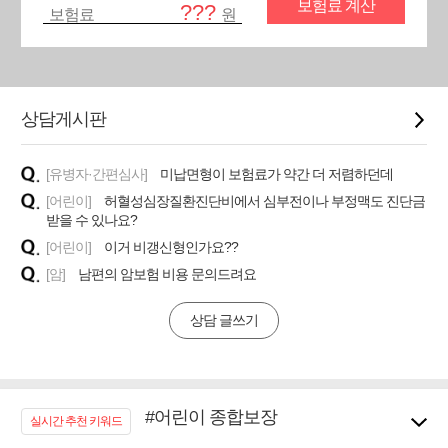
보험료 계산
???
보험료
원
상담게시판
[유병자·간편심사]
미납면형이 보험료가 약간 더 저렴하던데
[어린이]
허혈성심장질환진단비에서 심부전이나 부정맥도 진단금
받을 수 있나요?
[어린이]
이거 비갱신형인가요??
[암]
남편의 암보험 비용 문의드려요
상담 글쓰기
#어린이 종합보장
실시간 추천 키워드
#임플란트, 치아치료보장