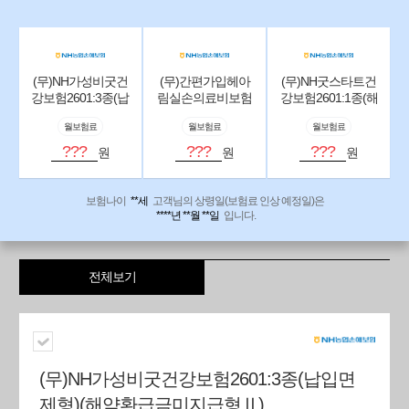
(무)NH가성비굿건
(무)간편가입헤아
(무)NH굿스타트건
강보험2601:3종(납
림실손의료비보험
강보험2601:1종(해
입면제형)(해약환
2601
약환급금미지급형
월보험료
월보험료
월보험료
급금미지급형Ⅱ)
Ⅱ)
???
???
???
원
원
원
보험나이
**세
고객님의 상령일(보험료 인상 예정일)은
****년 **월 **일
입니다.
전체보기
(무)NH가성비굿건강보험2601:3종(납입면
제형)(해약환급금미지급형Ⅱ)