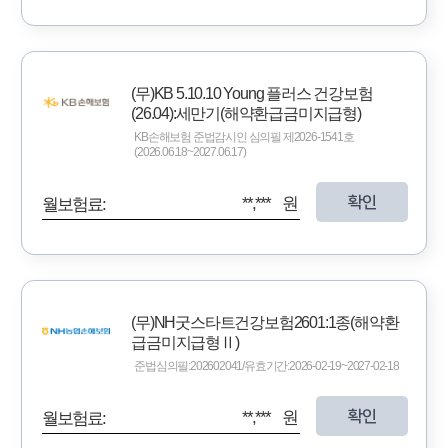
(무)KB 5.10.10 Young 플러스 건강보험
(26.04):세만기(해약환급금미지급형)
KB손해보험 준법감시인 심의필 제2026-1541호
(2026.06.18~2027.06.17)
확인
**,*** 원
월보험료:
(무)NH굿스타트건강보험2601:1종(해약환
급금미지급형Ⅱ)
준법심의필:202602041/유효기간:2026-02-19~2027-02-18
확인
**,*** 원
월보험료: