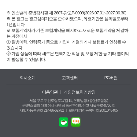
※ 인스밸리 준법감시필 제 2607-광고P-0009(2026.07.01~2027.06.30)
※ 본 광고는 광고심의기준을 준수하였으며, 유효기간은 심의일로부터
1년입니다.
※ 보험계약자가 기존 보험계약을 해지하고 새로운 보험계약을 체결하
는 과정에서
① 질병이력, 연령증가 등으로 가입이 거절되거나 보험료가 인상될 수
있습니다.
② 가입 상품에 따라 새로운 면책기간 적용 및 보장 제한 등 기타 불이익
이 발생할 수 있습니다.
회사소개
고객센터
PC버전
이용약관
ㅣ
개인정보처리방침
서울 구로구 신도림로17길 15, 온리빌딩 3층(신도림동)
(㈜인스밸리 대표이사 서병남 통신판매업신고 서울구로-0766호
사업자등록번호 214-86-62782 ㅣ
보험대리점등록번호 2001048405