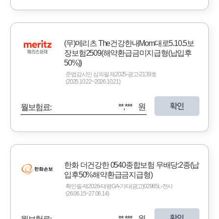
(무)메리츠 The건강한내Mom대로5.10.5보
장보험2509(해약환급금미지급형(납입후
50%))
준법감시인 심의필 제2025-광고-2139호
(2025.10.22~2026.10.21)
확인
**,*** 원
월보험료:
한화 더건강한 0540종합보험 무배당:2종(납
입후50%해약환급금지급형)
확인필-제2026-태평GA-기타(광고)02985L-전사
(26.06.15~27.06.14)
확인
**,*** 원