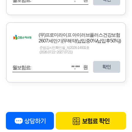
월보험료:
(무)프로미라이프 아이러브플러스건강보험
2607:세만기(무해약(납입중0%/납입후50%))
준법감시인확인필_제2026-14931호
(2026.07.22~2027.07.21)
확인
**,*** 원
월보험료:
상담하기
보험료 확인