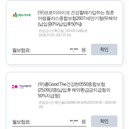
(무)프로미라이프 건강할때가입하는 청춘
어람플러스종합보험2607:세만기형(무해약
(납입중0%/납입후50%))
준법감시인확인필_제2026-14861호
(2026.07.20~2027.07.19)
확인
**,*** 원
월보험료:
(무)흥Good The건강한0550종합보험
(25.09):2종(납입후 해약환급금지급형의
50%지급형)
준법감시인 확인필L250930-09-109 (2025-09-30 ~ 2026-09-
29)
확인
**,*** 원
월보험료: