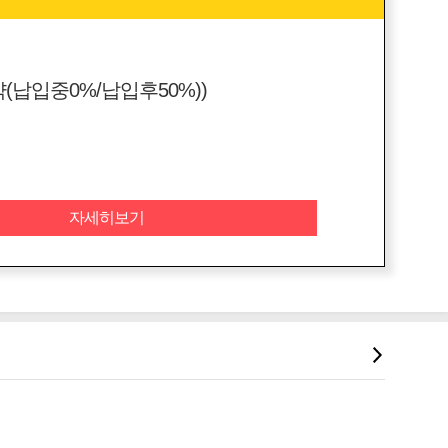
납입중0%/납입후50%))
자세히보기