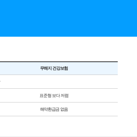
무해지 건강보험
장
표준형 보다 저렴
해약환급금 없음