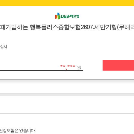
때가입하는 행복플러스종합보험2607:세만기형(무해약(
가입시
**,***
원
 건강보험은 없습니다.