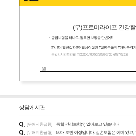
(무)프로미라이프 건강할
종합보험을 하나로, 필요한 보장을 한번에!!
#암 #뇌혈관질환 #허혈심장질환 #질병수술비 #해당특약
준법감시인확인필_제2026-14860호(2026.07.20~2027.07.19)
월
상담게시판
[무해지환급형]
종합 건강보험(?) 알아보고 있습니다
[무해지환급형]
50대 초반 여성입니다. 실손보험은 이미 있고,